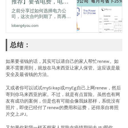
推荐】要省电费，电力
公司该怎么选？哪家便
之前分享过如何选择电力公
司，这次合约到期了，而再次
宜？
需要选择是否续约OHM，我
lobang4you.com
的选择是不续约，因为OHM
给的优惠不太好。就好像换电
信公司那样，每2年到期就会
总结：
REVIEW 看哪家可以提供更
好的优惠配套, 而转换电信公
司。
如果要省钱的话，其实可以请自己的家人帮忙renew。如
果不需要用到，就放在马来西亚让家人保管。这应该是最
安全及最省钱的方法。
又或者你可以试试mySikap或myEg自己上网renew，然后
寄到你马来西亚的家。不过，就是有点冒险。虽然也有网
友有成功的案例，但是也有可能会像我妹那样，系统没有
照片，即使已经付了renew的费用和运费，还得亲自将照
片交上JPJ。
又如果你和我一样不想家人冒险在疫情期间去JPJ帮你