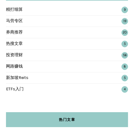
精打细算
9
马劳专区
19
券商推荐
20
热搜文章
5
投资理财
56
网路赚钱
8
新加坡Reits
5
ETFs入门
4
热门文章