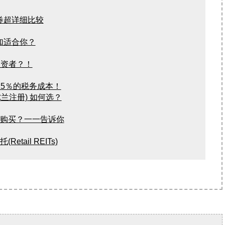
老虎证券超详细比较
个更加适合你？
投资者？！
15％的税务成本！
爱尔兰注册) 如何选？
与购买？一一告诉你
tail REITs)