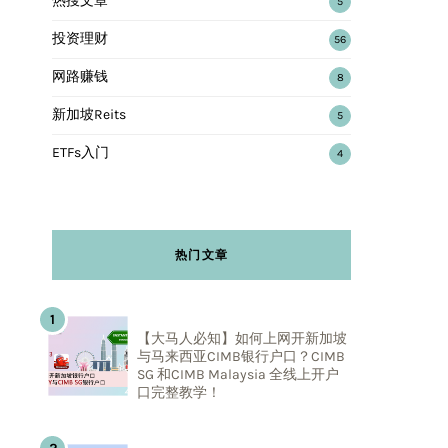
热搜文章
5
投资理财
56
网路赚钱
8
新加坡Reits
5
ETFs入门
4
热门文章
【大马人必知】如何上网开新加坡
与马来西亚CIMB银行户口？CIMB
SG 和CIMB Malaysia 全线上开户
口完整教学！