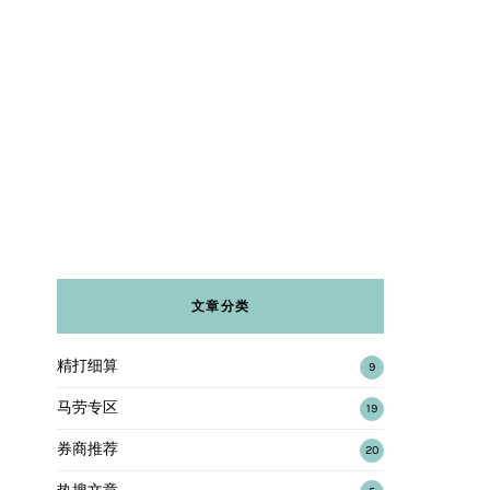
文章分类
精打细算
9
马劳专区
19
券商推荐
20