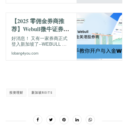
缺点，当然还有费用。另外，
也会手把手教大家开户与入
金。还有我也会分享马来西亚
【2025 零佣金券商推
人如何用较划算的方式入金IB
。不管你是新加坡或马来西亚
荐】Webull微牛证券
的朋友都可以开
（美港股券商）现登陆
INTERACTIVE BROKERS来
好消息！ 又有一家券商正式
投资英股喔！
登入新加坡了--WEBULL 微
新加坡！
牛证券。本篇文章LOBANG
lobang4you.com
姐姐将会带您了解
WEBULL，包括其安全性、
选择微牛的理由。还会手把手
教你如何开户和入金。
投资理财
新加坡REITS