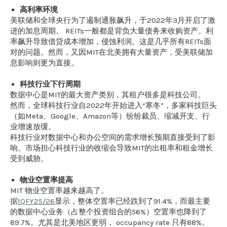
高利率环境
美联储和全球央行为了遏制通胀飙升，于2022年3月开启了激
进的加息周期。 REITs一般都是背负大量债务来收购资产。利
率飙升导致借贷成本增加，侵蚀利润。这是几乎所有REITs面
对的问题。然而，又因MIT在北美拥有大量资产，受美联储加
息影响则更为直接。
科技行业下行周期
数据中心是MIT的最大资产类别，其租户很多是科技公司。
然而，全球科技行业自2022年开始进入“寒冬”，多家科技巨头
（如Meta、Google、Amazon等）纷纷裁员、缩减开支、行
业增速放缓。
科技行业对数据中心和办公空间的需求增长预期直接受到了影
响。市场担心科技行业的收缩会导致MIT的出租率和租金增长
受到威胁。
物业空置率提高
MIT 物业空置率越来越高了。
据
1QFY25/26
显示，整体空置率已经跌到了91.4%，而最主要
的数据中心业务（占整个投资组合的56%）空置率也降到了
89.7%。尤其是北美地区更弱， occupancy rate 只有88%。