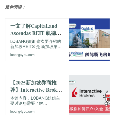
延伸阅读：
一文了解CapitaLand
Ascendas REIT 凯德腾
飞房地产信托
LOBANG姐姐 这次要介绍的
新加坡REITS 是 新加坡第一
且最大的商业及工业房地产投
lobang4you.com
资信托基金 - 凯德腾飞房地产
信托（CAPITALAND
ASCENDAS REIT）
【2025新加坡券商推
荐】Interactive Brokers
(盈透证券)手把手教你
本篇内容，LOBANG姐姐主
要讨论您需要了解
开户与入金Interactive
INTERACTIVE BROKERS
Brokers！
lobang4you.com
的一切，包括它的安全性、优