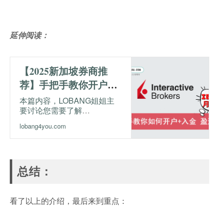
延伸阅读：
【2025新加坡券商推
荐】手把手教你开户与
入金Interactive
本篇内容，LOBANG姐姐主
要讨论您需要了解
Brokers！
INTERACTIVE BROKERS
lobang4you.com
的一切，包括它的安全性、优
缺点，当然还有费用。另外，
也会手把手教大家开户与入
金。
总结：
看了以上的介绍，最后来到重点：